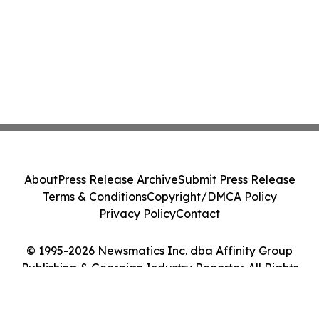
About
Press Release Archive
Submit Press Release
Terms & Conditions
Copyright/DMCA Policy
Privacy Policy
Contact
© 1995-2026 Newsmatics Inc. dba Affinity Group
Publishing & Georgian Industry Reporter. All Rights
Reserved.
Cookie Settings / Your Privacy Choices